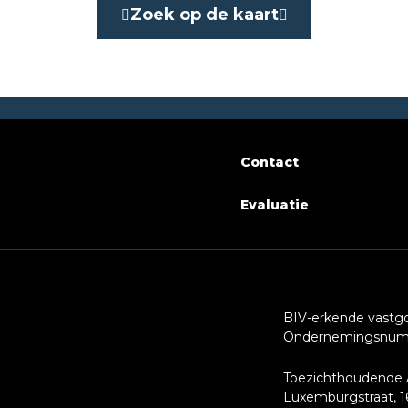
Ja
Zoek op de kaart
baarheid
bij oplevering
 binnen
Ja
Contact
Evaluatie
g
ingen - aantal
3
BIV-erkende vastgo
Ondernemingsnumm
Toezichthoudende A
Luxemburgstraat, 16