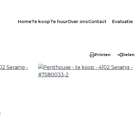
Home
Te koop
Te huur
Over ons
Contact
Evaluatie
Printen
Delen
n