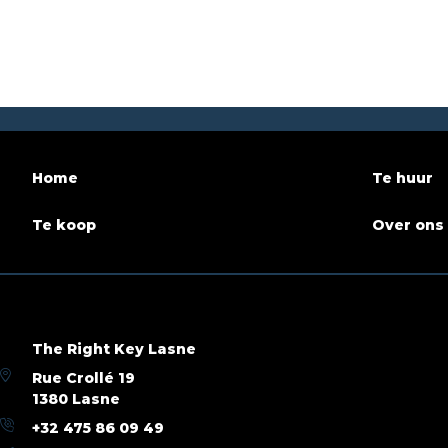
Aantal badkamers
1
Terras
Bewoonbare oppervlakte
95 m²
Beschik
Gebouw
Bouwjaar
2026
Parking
Home
Te huur
Aantal parkings
1
Te koop
Over ons
Naam, Categorie & Liggin
Verdieping
3
Verdiep
The Right Key Lasne
Pand in opbouw
Ja
Rue Crollé 19
1380 Lasne
+32 475 86 09 49
Basisuitrusting