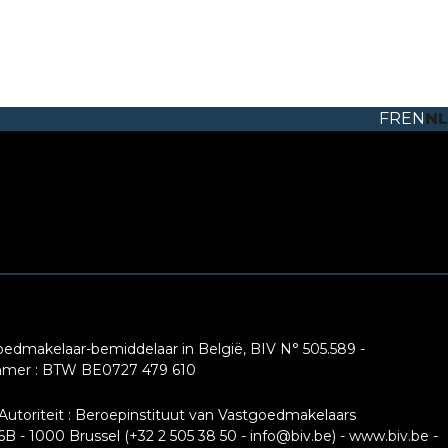
FR
EN
NL
edmakelaar-bemiddelaar in België, BIV N° 505.589 -
er : BTW BE0727 479 610
utoriteit : Beroepinstituut van Vastgoedmakelaars
B - 1000 Brussel (+32 2 505 38 50 - info@biv.be) -
www.biv.be
-