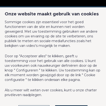
Naam, Categorie & Ligging
Onze website maakt gebruik van cookies
Verdieping
2
Sommige cookies zijn essentieel voor het goed
BIV-erkende vastgoedmakelaar-bemiddelaar in België, BIV N°
functioneren van de site en kunnen niet worden
505.589 - Ondernemingsnummer : BTW BE0727 479 610
Verdiepingen - aantal
3
geweigerd. Met uw toestemming gebruiken we andere
cookies om uw ervaring op de site te verbeteren, ons
Toezichthoudende Autoriteit : Beroepinstituut van
Basisuitrusting
publiek te meten en sociale-mediafuncties zoals het
Vastgoedmakelaars Luxemburgstraat, 16B - 1000 Brussel (+32 2
bekijken van video's mogelijk te maken.
505 38 50 - info@biv.be) -
www.biv.be
-
Deontologische code
Keuken
Ja
Door op "Accepteer alles" te klikken, geeft u
BA en borgstelling via NV AXA Belgium, Troonplein 1, 1000
toestemming voor het gebruik van alle cookies. U kunt
Brussel (polisnr. 730.390.160) Dekking geldt voor activiteiten die
Type verwarming (type (ind/coll))
individueel
uw voorkeuren ook nauwkeuriger definiëren door op de
in België worden uitgevoerd
knop " Configureren " te klikken. Uw toestemming kan op
Lift
Ja
elk moment worden gewijzigd door op de link " Cookie
Key-Max Properties SRL
configuratie " te klikken onderaan elke pagina.
Dubbele beglazing
Ja
Charles-Antoine Caeymaex
Als u meer wilt weten over cookies, kunt u onze
charter
privéleven
raadplegen.
Type verwarming
elektrische accumulatoren
Rue Crollé 19