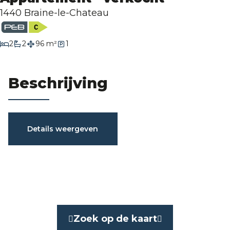
Evaluatie
1440 Braine-le-Chateau
slaapkamers
2
2
96 m²
1
badkamers
Beschrijving
Karakteristieken
Details weergeven
Algemeen
Referentie
5260839
Categorie
Appartement
Zoek op de kaart
Gemeubeld
Nee