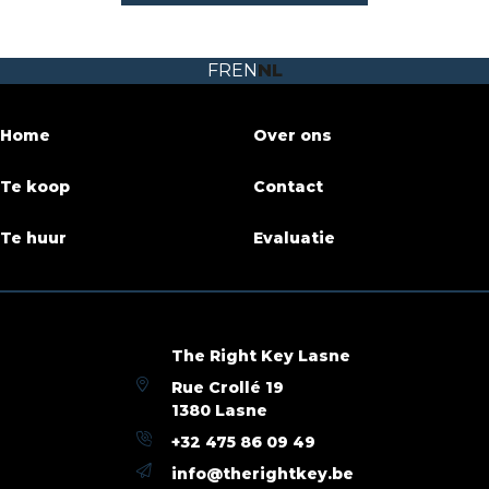
Aantal kamers
2
FR
EN
NL
Aantal badkamers
2
Terras
Ja
Home
Over ons
Bewoonbare oppervlakte
96 m²
Te koop
Contact
Beschikbaarheid
vanaf akte
Te huur
Evaluatie
Gebouw
Bouwjaar
2010
The Right Key Lasne
Rue Crollé 19
Parking binnen
Ja
1380 Lasne
+32 475 86 09 49
Aantal parking binnen
1
info@therightkey.be