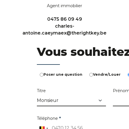
Agent immobilier
0475 86 09 49
charles-
antoine.caeymaex@therightkey.be
Vous souhaite
Poser une question
Vendre/Louer
Titre
Préno
Téléphone
*