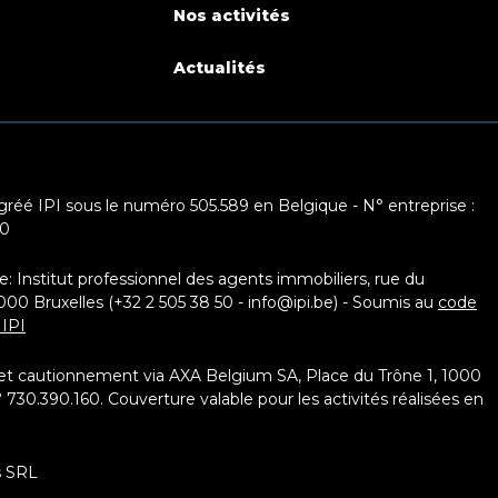
Nos activités
Actualités
réé IPI sous le numéro 505.589 en Belgique - N° entreprise :
10
e: Institut professionnel des agents immobiliers, rue du
0 Bruxelles (+32 2 505 38 50 - info@ipi.be) - Soumis au
code
 IPI
 et cautionnement via AXA Belgium SA, Place du Trône 1, 1000
° 730.390.160. Couverture valable pour les activités réalisées en
s SRL