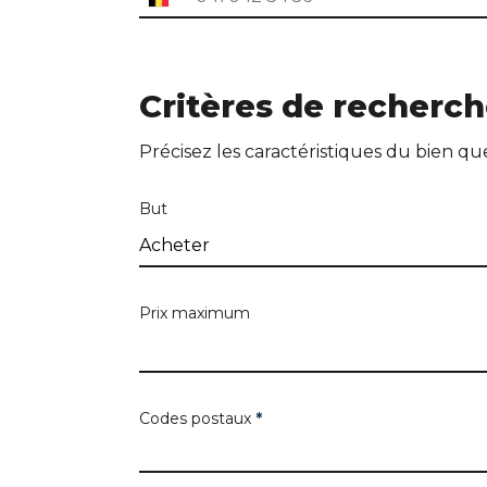
Adresse du bien
Critères de recherc
Précisez les caractéristiques du bien q
Adresse
But
Code postal
Prix maximum
Codes postaux
*