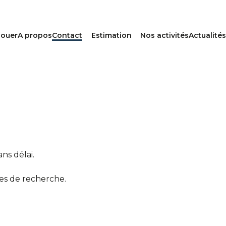
louer
A propos
Contact
Estimation
Nos activités
Actualités
ns délai.
es de recherche.